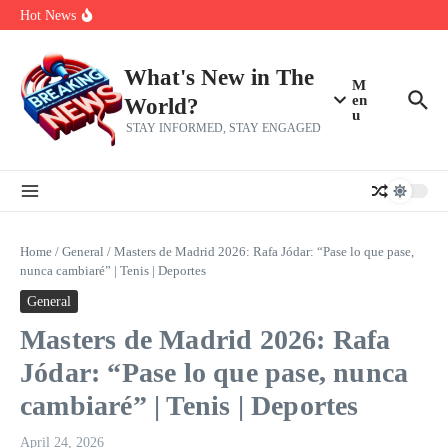
Her 62nd Birthday
Skip to content
Hot News
Bobby Pulido is sick and tired of apologizing
After a trade deadline sell-off and a rousing road sweep, the 2026
Mets still have plenty to play for
Red Sox Select Raymond Burgos, Option Greg Weissert
What's New in The
M
en
World?
u
STAY INFORMED, STAY ENGAGED
Home
/
General
/
Masters de Madrid 2026: Rafa Jódar: “Pase lo que pase,
nunca cambiaré” | Tenis | Deportes
General
Masters de Madrid 2026: Rafa
Jódar: “Pase lo que pase, nunca
cambiaré” | Tenis | Deportes
April 24, 2026