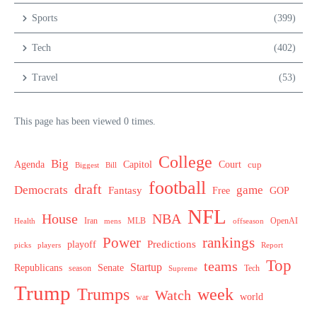
Sports
(399)
Tech
(402)
Travel
(53)
This page has been viewed 0 times.
College
Big
Agenda
Capitol
Court
cup
Biggest
Bill
football
draft
Democrats
game
Fantasy
Free
GOP
NFL
House
NBA
MLB
OpenAI
Health
Iran
offseason
mens
Power
rankings
Predictions
playoff
picks
players
Report
Top
teams
Startup
Senate
Republicans
Tech
season
Supreme
Trump
week
Trumps
Watch
world
war