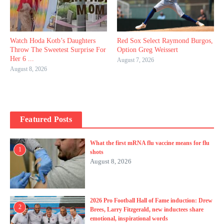
Watch Hoda Kotb’s Daughters
Red Sox Select Raymond Burgos,
Throw The Sweetest Surprise For
Option Greg Weissert
Her 6 ...
August 7, 2026
August 8, 2026
Featured Posts
What the first mRNA flu vaccine means for flu
1
shots
August 8, 2026
2026 Pro Football Hall of Fame induction: Drew
2
Brees, Larry Fitzgerald, new inductees share
emotional, inspirational words