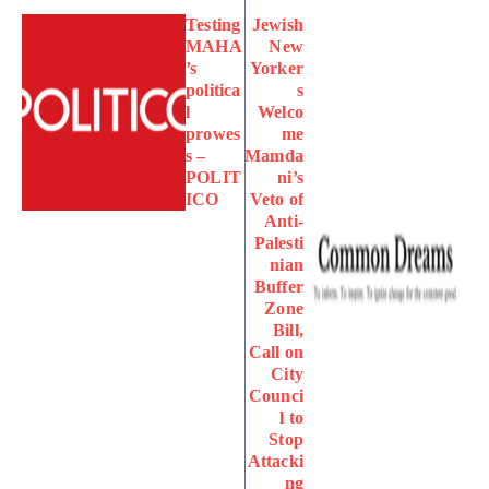
Testing
Jewish
MAHA
New
’s
Yorker
politica
s
l
Welco
prowes
me
s –
Mamda
POLIT
ni’s
ICO
Veto of
Anti-
Palesti
nian
Buffer
Zone
Bill,
Call on
City
Counci
l to
Stop
Attacki
ng