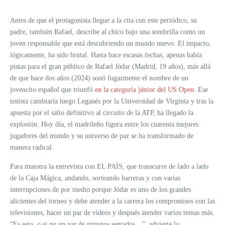
Antes de que el protagonista llegue a la cita con este periódico, su
padre, también Rafael, describe al chico bajo una sombrilla como un
joven responsable que está descubriendo un mundo nuevo. El impacto,
lógicamente, ha sido brutal. Hasta hace escasas fechas, apenas había
pistas para el gran público de Rafael Jódar (Madrid, 19 años), más allá
de que hace dos años (2024) sonó fugazmente el nombre de un
jovencito español que triunfó
en la categoría júnior del US Open
. Ese
tenista cambiaría luego Leganés por la Universidad de Virginia y tras la
apuesta por el salto definitivo al circuito de la ATP, ha llegado la
explosión. Hoy día, el madrileño figura entre los cuarenta mejores
jugadores del mundo y su universo de paz se ha transformado de
manera radical.
Para muestra la entrevista con EL PAÍS, que transcurre de lado a lado
de la Caja Mágica, andando, sorteando barreras y con varias
interrupciones de por medio porque Jódar es uno de los grandes
alicientes del torneo y debe atender a la carrera los compromisos con las
televisiones, hacer un par de vídeos y después atender varios temas más.
“Es esto, o si no un par de minutos sentados…”, advierte la