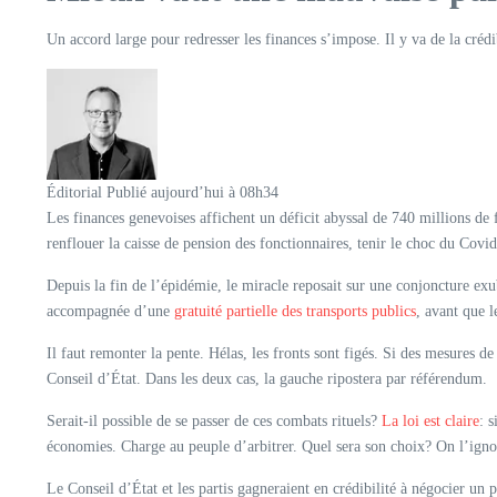
Un accord large pour redresser les finances s’impose. Il y va de la créd
Éditorial
Publié aujourd’hui à 08h34
Les finances genevoises affichent un déficit abyssal de 740 millions de f
renflouer la caisse de pension des fonctionnaires, tenir le choc du Covid 
Depuis la fin de l’épidémie, le miracle reposait sur une conjoncture exu
accompagnée d’une
gratuité partielle des transports publics
, avant que l
Il faut remonter la pente. Hélas, les fronts sont figés. Si des mesures d
Conseil d’État. Dans les deux cas, la gauche ripostera par référendum.
Serait-il possible de se passer de ces combats rituels?
La loi est claire
: 
économies. Charge au peuple d’arbitrer. Quel sera son choix? On l’ignore.
Le Conseil d’État et les partis gagneraient en crédibilité à négocier un 