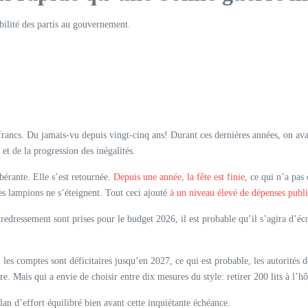
ibilité des partis au gouvernement.
rancs. Du jamais-vu depuis vingt-cinq ans! Durant ces dernières années, on avait r
et de la progression des inégalités.
bérante. Elle s’est retournée.
Depuis une année, la fête est finie
, ce qui n’a pa
es lampions ne s’éteignent. Tout ceci ajouté
à un niveau élevé de dépenses publ
e redressement sont prises pour le budget 2026, il est probable qu’il s’agira d’
si les comptes sont déficitaires jusqu’en 2027, ce qui est probable, les autorités
 Mais qui a envie de choisir entre dix mesures du style: retirer 200 lits à l’hôp
plan d’effort équilibré bien avant cette inquiétante échéance.