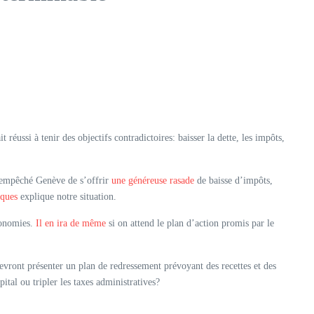
éussi à tenir des objectifs contradictoires: baisser la dette, les impôts,
s empêché Genève de s’offrir
une généreuse rasade
de baisse d’impôts,
iques
explique notre situation.
économies.
Il en ira de même
si on attend le plan d’action promis par le
 devront présenter un plan de redressement prévoyant des recettes et des
ital ou tripler les taxes administratives?