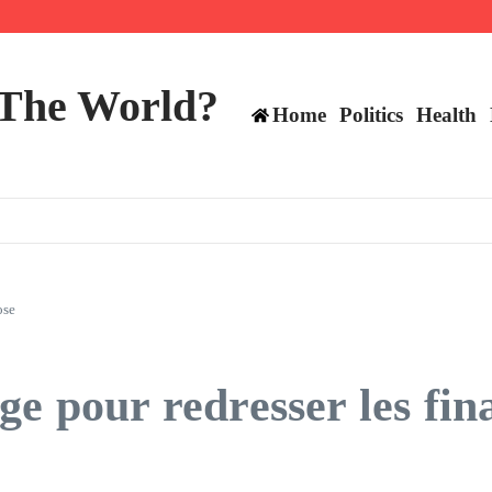
mericans, CBC says
perennial All-Star on the Warriors
 make squad | Virginia
 The World?
Home
Politics
Health
ose
ge pour redresser les fin