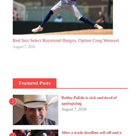
Red Sox Select Raymond Burgos, Option Greg Weissert
August 7, 2026
Featured Posts
Bobby Pulido is sick and tired of
1
apologizing
August 7, 2026
After a trade deadline sell-off and a