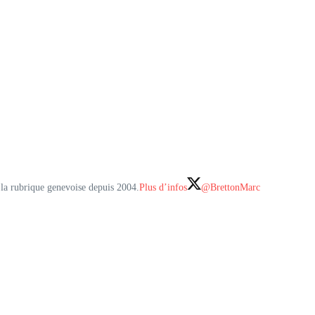
r la rubrique genevoise depuis 2004.
Plus d’infos
@BrettonMarc