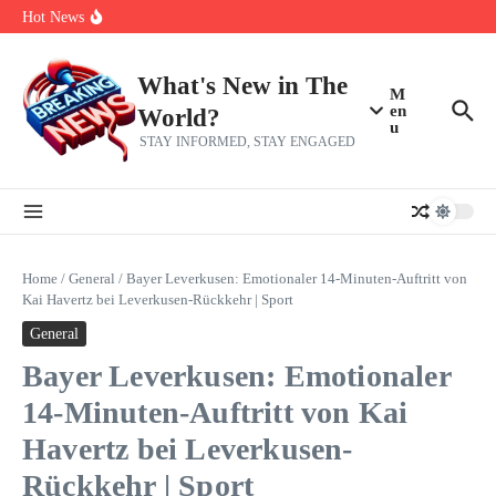
Her 62nd Birthday
Skip to content
Hot News
Bobby Pulido is sick and tired of apologizing
After a trade deadline sell-off and a rousing road sweep, the 2026
Mets still have plenty to play for
Red Sox Select Raymond Burgos, Option Greg Weissert
What's New in The
M
en
World?
u
STAY INFORMED, STAY ENGAGED
Home
/
General
/
Bayer Leverkusen: Emotionaler 14-Minuten-Auftritt von
Kai Havertz bei Leverkusen-Rückkehr | Sport
General
Bayer Leverkusen: Emotionaler
14-Minuten-Auftritt von Kai
Havertz bei Leverkusen-
Rückkehr | Sport