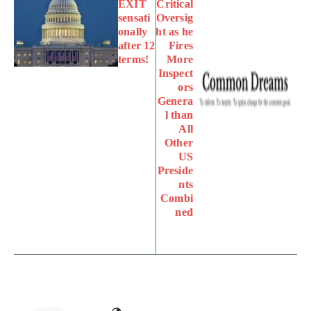
EXIT
Critical
sensati
Oversig
onally
ht as he
after 12
Fires
terms!
More
Inspect
ors
Genera
l than
All
Other
US
Preside
nts
Combi
ned