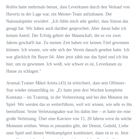
Rolfes hatte mehrmals betont, dass Leverkusen durch den Verkauf von
Havertz in der Lage war, ein Meister-Team aufzubauen. Der
Nationalspieler erwidert: „Ich fühle mich sehr geehrt, dass Simon das
gesagt hat. Wir haben auch darüber gesprochen. Aber daran habe ich
keinen Anteil. Der Erfolg gehört der Mannschaft, die es vor zwei
Jahren geschafft hat. Zu meiner Zeit haben wir keinen Titel gewinnen
können. Ich wusste, wie sehr sich der Verein danach gesehnt hatte. Ich
war glücklich für Bayer 04. Aber jetzt zählt nur das Spiel und ich bin
hier, um zu gewinnen. Ich weiß, wie schwer es ist, Leverkusen zu
Hause zu schlagen.“
Arsenal-Trainer Mikel Arteta (43) ist erleichtert, dass sein Offensiv-
Star wieder einsatzfähig ist: „Er hatte jetzt drei Wochen komplette
Konstanz – im Training, in der Vorbereitung und bei den Minuten im
Spiel. Wir werden das so weiterführen, weil wir wissen, wie sehr es ihn
beeinflusst. Seine Verletzungsakte war bis dahin leer – er hatte nie eine
große Verletzung. Über eine Karriere von 15, 20 Jahren wirst du solche
Momente erleben. Wenn es jemanden gibt, der Demut, Geduld, Liebe
zum Spiel und diesen Wettkampfgeist kombiniert, dann ist er es. Jetzt