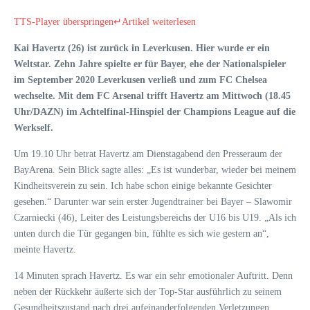
TTS-Player überspringen
↵
Artikel weiterlesen
Kai Havertz (26) ist zurück in Leverkusen. Hier wurde er ein
Weltstar. Zehn Jahre spielte er für Bayer, ehe der Nationalspieler
im September 2020 Leverkusen verließ und zum FC Chelsea
wechselte. Mit dem FC Arsenal trifft Havertz am Mittwoch (18.45
Uhr/DAZN) im Achtelfinal-Hinspiel der Champions League auf die
Werkself.
Um 19.10 Uhr betrat Havertz am Dienstagabend den Presseraum der
BayArena. Sein Blick sagte alles: „Es ist wunderbar, wieder bei meinem
Kindheitsverein zu sein. Ich habe schon einige bekannte Gesichter
gesehen.“ Darunter war sein erster Jugendtrainer bei Bayer – Slawomir
Czarniecki (46), Leiter des Leistungsbereichs der U16 bis U19. „Als ich
unten durch die Tür gegangen bin, fühlte es sich wie gestern an“,
meinte Havertz.
14 Minuten sprach Havertz. Es war ein sehr emotionaler Auftritt. Denn
neben der Rückkehr äußerte sich der Top-Star ausführlich zu seinem
Gesundheitszustand nach drei aufeinanderfolgenden Verletzungen