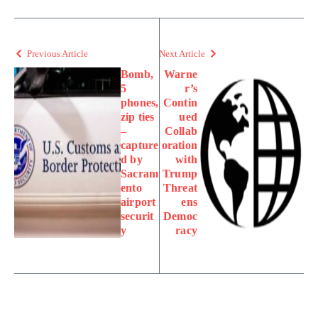
Previous Article
Next Article
Bomb,
Warne
5
r’s
phones,
Contin
zip ties
ued
–
Collab
capture
oration
d by
with
Sacram
Trump
ento
Threat
airport
ens
securit
Democ
y
racy