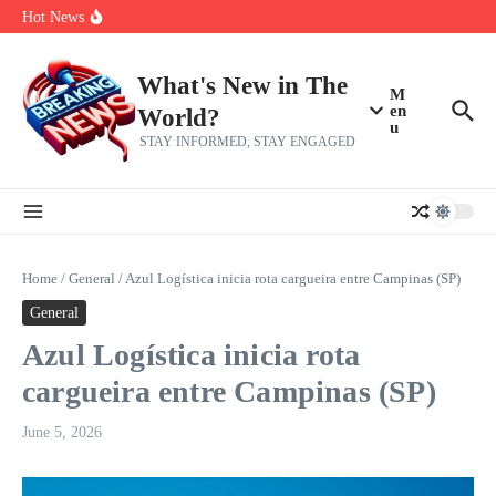
Skip to content
Red Sox Select Raymond Burgos, Option Greg Weissert
Hot News
Protect College Sports Act debate has ‘failed’ to listen to Black
Americans, CBC says
The 5 most interesting potential 2027 NBA free agents, including a
perennial All-Star on the Warriors
What's New in The
M
en
World?
u
STAY INFORMED, STAY ENGAGED
Home
/
General
/
Azul Logística inicia rota cargueira entre Campinas (SP)
General
Azul Logística inicia rota
cargueira entre Campinas (SP)
June 5, 2026